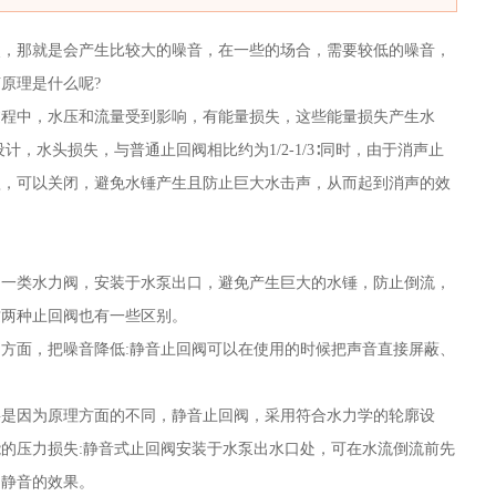
点，那就是会产生比较大的噪音，在一些的场合，需要较低的噪音，
原理是什么呢?
过程中，水压和流量受到影响，有能量损失，这些能量损失产生水
，水头损失，与普通止回阀相比约为1/2-1/3∶同时，由于消声止
短，可以关闭，避免水锤产生且防止巨大水击声，从而起到消声的效
的一类水力阀，安装于水泵出口，避免产生巨大的水锤，防止倒流，
这两种止回阀也有一些区别。
方面，把噪音降低:静音止回阀可以在使用的时候把声音直接屏蔽、
要是因为原理方面的不同，静音止回阀，采用符合水力学的轮廓设
的压力损失:静音式止回阀安装于水泵出水口处，可在水流倒流前先
到静音的效果。