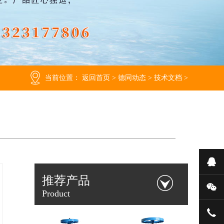
当前位置：
返回首页
>
德同动态
>
技术文档
>
在
推荐产品
微
Product
133