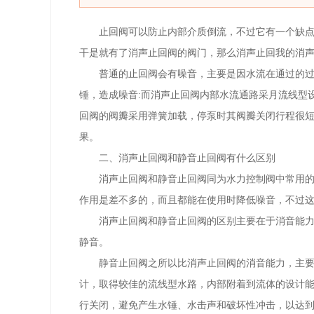
止回阀可以防止内部介质倒流，不过它有一个缺
干是就有了消声止回阀的阀门，那么消声止回我的消声
普通的止回阀会有噪音，主要是因水流在通过的
锤，造成噪音:而消声止回阀内部水流通路采月流线型设计
回阀的阀瓣采用弹簧加载，停泵时其阀瓣关闭行程很
果。
二、消声止回阀和静音止回阀有什么区别
消声止回阀和静音止回阀同为水力控制阀中常用
作用是差不多的，而且都能在使用时降低噪音，不过
消声止回阀和静音止回阀的区别主要在于消音能力
静音。
静音止回阀之所以比消声止回阀的消音能力，主
计，取得较佳的流线型水路，内部附着到流体的设计能
行关闭，避免产生水锤、水击声和破坏性冲击，以达