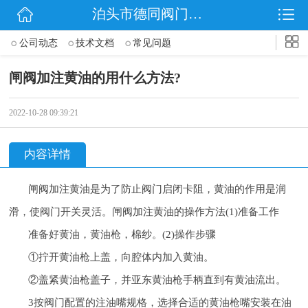
泊头市德同阀门有限公司
网站首页
公司动态
技术文档
常见问题
公司简介
闸阀加注黄油的用什么方法?
信息动态
2022-10-28 09:39:21
产品展示
内容详情
联系我们
闸阀加注黄油是为了防止阀门启闭卡阻，黄油的作用是润
滑，使阀门开关灵活。闸阀加注黄油的操作方法(1)准备工作
准备好黄油，黄油枪，棉纱。(2)操作步骤
①拧开黄油枪上盖，向腔体内加入黄油。
②盖紧黄油枪盖子，并亚东黄油枪手柄直到有黄油流出。
3按阀门配置的注油嘴规格，选择合适的黄油枪嘴安装在油