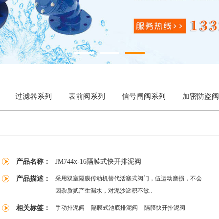
过滤器系列
表前阀系列
信号闸阀系列
加密防盗阀
产品名称：
JM744x-16隔膜式快开排泥阀
产品描述：
采用双室隔膜传动机替代活塞式阀门，伍运动磨损，不会
因杂质贰产生漏水，对泥沙淤积不敏..
相关标签：
手动排泥阀
隔膜式池底排泥阀
隔膜快开排泥阀