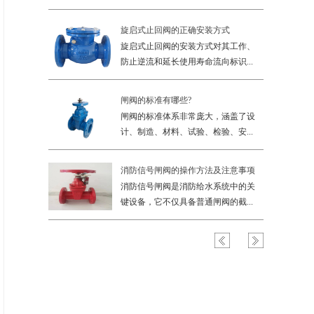
旋启式止回阀的正确安装方式
弹性座封软秘封闸阀如何维护保养
旋启式止回阀的安装方式对其工作、
弹性座封闸阀（如：软密封闸阀、弹
防止逆流和延长使用寿命流向标识...
性座封闸阀）以其优异的密封性能...
闸阀的标准有哪些?
闸阀阀杆和阀杆螺母能用同一材质吗
闸阀的标准体系非常庞大，涵盖了设
为了闸阀操作的性和长寿命，避免阀
计、制造、材料、试验、检验、安...
杆和阀杆螺母使用相同的材质（尤...
消防信号闸阀的操作方法及注意事项
球墨铸铁闸阀阀体开裂是什么原因造
消防信号闸阀是消防给水系统中的关
成的
球墨铸铁闸阀阀体开裂可能由多种因
键设备，它不仅具备普通闸阀的截...
素共同导致，以下从材料、设计、...