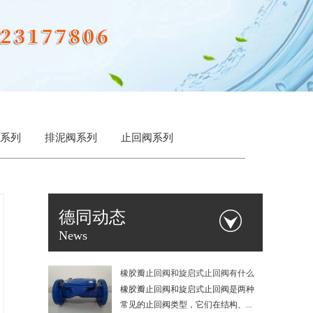
系列
排泥阀系列
止回阀系列
德同动态
News
橡胶瓣止回阀和旋启式止回阀有什么
加密锁闭闸阀的工作原理
区别？
橡胶瓣止回阀和旋启式止回阀是两种
加密锁闭闸阀的工作原理是在普通闸
常见的止回阀类型，它们在结构、...
阀的启闭功能上，叠加了一套依赖...