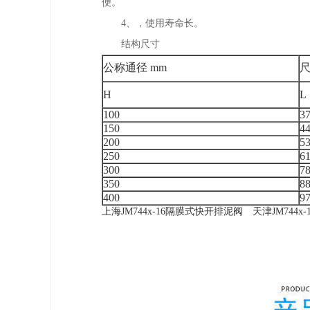
便。
4、，使用寿命长。
结构尺寸
公称通径 mm
尺
H
L
100
3
150
4
200
5
250
6
300
7
350
8
400
9
上海JM744x-16隔膜式快开排泥阀
天津JM744